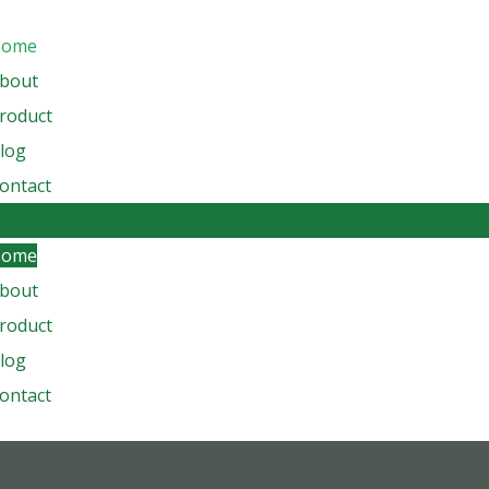
Home
bout
roduct
log
ontact
Home
bout
roduct
log
ontact