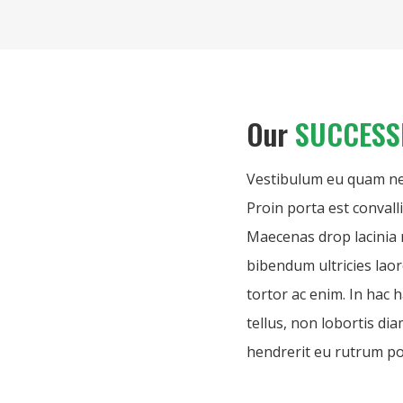
Our
SUCCES
Vestibulum eu quam nec 
Proin porta est convall
Maecenas drop lacinia n
bibendum ultricies laor
tortor ac enim. In hac 
tellus, non lobortis dia
hendrerit eu rutrum por