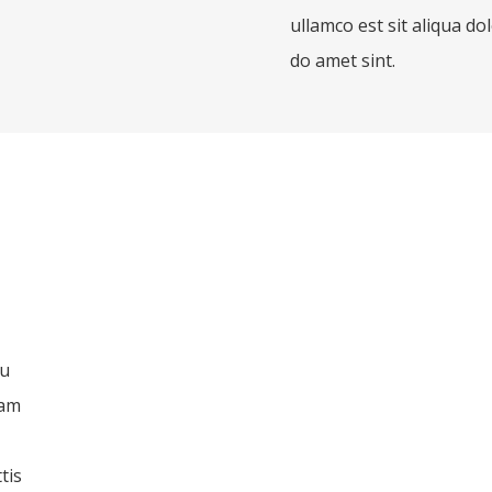
ullamco est sit aliqua do
do amet sint.
eu
uam
tis